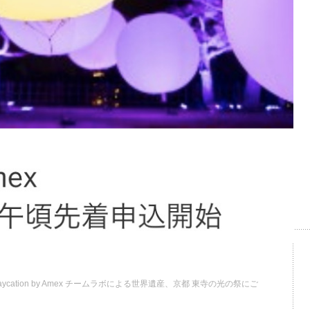
taycation by Amex チームラボによる世界遺産、京都 東寺の光の祭にご