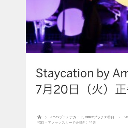
Home
Amexプラチナカード
,
Amexプラチナ特典
S
招待 – アメックスカード会員向け特典