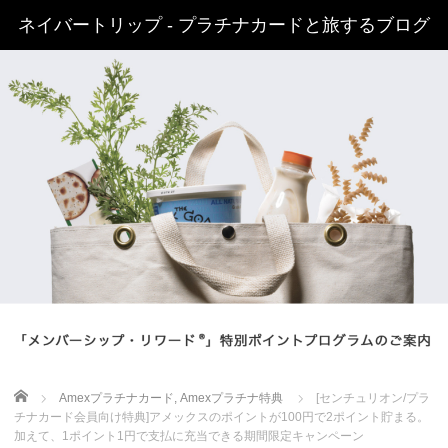
ネイバートリップ - プラチナカードと旅するブログ
Home
Amexプラチナカード
,
Amexプラチナ特典
[センチュリオン/プラ
チナカード会員向け特典]アメックスのポイントが100円で2ポイント貯まる。
加えて、1ポイント1円で支払に充当できる期間限定キャンペーン